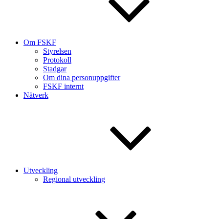
Om FSKF
Styrelsen
Protokoll
Stadgar
Om dina personuppgifter
FSKF internt
Nätverk
Utveckling
Regional utveckling