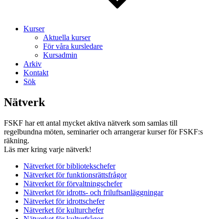
Kurser
Aktuella kurser
För våra kursledare
Kursadmin
Arkiv
Kontakt
Sök
Nätverk
FSKF har ett antal mycket aktiva nätverk som samlas till
regelbundna möten, seminarier och arrangerar kurser för FSKF:s
räkning.
Läs mer kring varje nätverk!
Nätverket för bibliotekschefer
Nätverket för funktionsrättsfrågor
Nätverket för förvaltningschefer
Nätverket för idrotts- och friluftsanläggningar
Nätverket för idrottschefer
Nätverket för kulturchefer
Nätverket för kulturfrågor