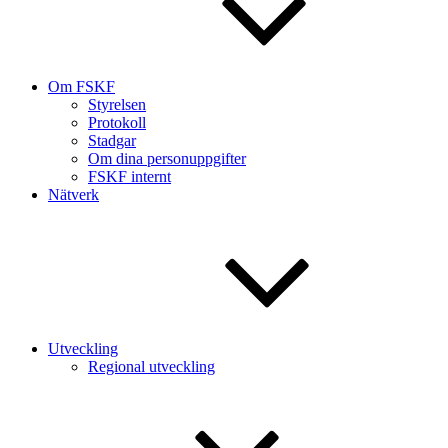
Om FSKF
Styrelsen
Protokoll
Stadgar
Om dina personuppgifter
FSKF internt
Nätverk
Utveckling
Regional utveckling