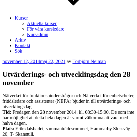
Kurser
Aktuella kurser
För våra kursledare
Kursadmin
Arkiv
Kontakt
Sök
Publicerat
november 12, 2014
maj 22, 2021
av
Torbjörn Neiman
Utvärderings- och utvecklingsdag den 28
november
Nätverket för funktionshindersfrågor och Nätverket för enhetschefer,
fritidsledare och assistenter (NEFA) bjuder in till utvärderings- och
utvecklingsdag
Tid:
Fredagen den 28 november 2014, kl. 08:30-15:00. De som inte
har möjlighet att delta hela dagen är varmt välkomna att vara med
halva dagen.
Plats:
Eriksdalsbadet, sammanträdesrummet, Hammarby Slussväg
20, T- Skanstull.