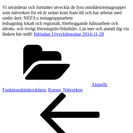
Vi utvärderar och fortsätter utveckla de fyra områden/temagrupper
som nätverken för ett år sedan kom fram till och har arbetat med
under året: NEFA:s temagruppsarbete
ledsagning lokalt och regionalt, förebyggande hälsoarbete och
idrotts- och övrigt föreningsliv/friluftsliv. Läs mer och anmäl dig via
länken här intill:
Inbjudan Utvecklingsdag 2014-11-28
Kategorier
Aktuellt
,
Funktionshindersfrågor
,
Kurser
,
Nätverken
Inläggsnavigering
Föregående
inlägg