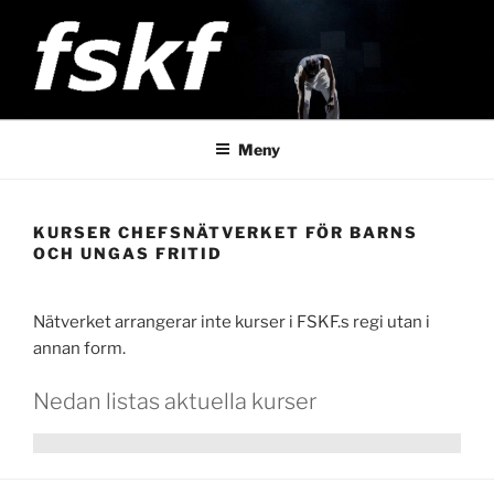
Hoppa
till
innehåll
FSKF
Föreningen Storstockholms kultur- och fritidschefer
Meny
KURSER CHEFSNÄTVERKET FÖR BARNS
OCH UNGAS FRITID
Nätverket arrangerar inte kurser i FSKF.s regi utan i
annan form.
Nedan listas aktuella kurser