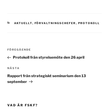
KATEGORIER
AKTUELLT
,
FÖRVALTNINGSCHEFER
,
PROTOKOLL
Inläggsnavigering
Föregående
FÖREGÅENDE
inlägg
Protokoll från styrelsemöte den 26 april
Nästa
NÄSTA
inlägg
Rapport från strategiskt seminarium den 13
september
VAD ÄR FSKF?