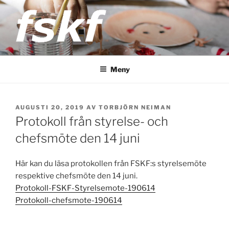
Hoppa
till
innehåll
FSKF
Föreningen Storstockholms kultur- och fritidschefer
Meny
PUBLICERAT
AUGUSTI 20, 2019
AV
TORBJÖRN NEIMAN
Protokoll från styrelse- och
chefsmöte den 14 juni
Här kan du läsa protokollen från FSKF:s styrelsemöte
respektive chefsmöte den 14 juni.
Protokoll-FSKF-Styrelsemote-190614
Protokoll-chefsmote-190614