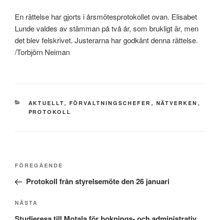
En rättelse har gjorts i årsmötesprotokollet ovan. Elisabet
Lunde valdes av stämman på två år, som brukligt är, men
det blev felskrivet. Justerarna har godkänt denna rättelse.
/Torbjörn Neiman
KATEGORIER
AKTUELLT
,
FÖRVALTNINGSCHEFER
,
NÄTVERKEN
,
PROTOKOLL
Inläggsnavigering
Föregående
FÖREGÅENDE
inlägg
Protokoll från styrelsemöte den 26 januari
Nästa
NÄSTA
inlägg
Studieresa till Motala för boknings- och administrativ