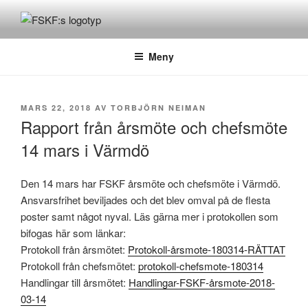
Hoppa
till
FSKF
Föreningen Storstockholms kultur- och fritidschefer
innehåll
Meny
PUBLICERAT
MARS 22, 2018
AV
TORBJÖRN NEIMAN
Rapport från årsmöte och chefsmöte
14 mars i Värmdö
Den 14 mars har FSKF årsmöte och chefsmöte i Värmdö.
Ansvarsfrihet beviljades och det blev omval på de flesta
poster samt något nyval. Läs gärna mer i protokollen som
bifogas här som länkar:
Protokoll från årsmötet:
Protokoll-årsmote-180314-RÄTTAT
Protokoll från chefsmötet:
protokoll-chefsmote-180314
Handlingar till årsmötet:
Handlingar-FSKF-årsmote-2018-
03-14