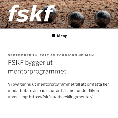
Hoppa
till
innehåll
FSKF
Föreningen Storstockholms kultur- och fritidschefer
Meny
PUBLICERAT
SEPTEMBER 14, 2017
AV
TORBJÖRN NEIMAN
FSKF bygger ut
mentorprogrammet
Vi bygger nu ut mentorprogrammet till att omfatta fler
medarbetare än bara chefer. Läs mer under fliken
utveckling: https://fskf.nu/utveckling/mentor/