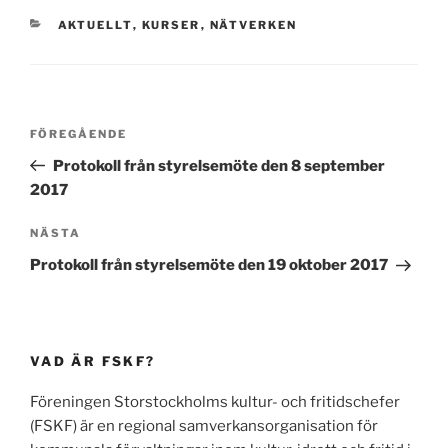
KATEGORIER
AKTUELLT
,
KURSER
,
NÄTVERKEN
Inläggsnavigering
Föregående
FÖREGÅENDE
inlägg
Protokoll från styrelsemöte den 8 september
2017
Nästa
NÄSTA
inlägg
Protokoll från styrelsemöte den 19 oktober 2017
VAD ÄR FSKF?
Föreningen Storstockholms kultur- och fritidschefer
(FSKF) är en regional samverkansorganisation för