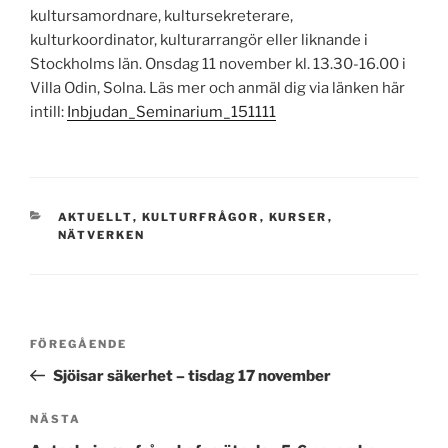
kultursamordnare, kultursekreterare,
kulturkoordinator, kulturarrangör eller liknande i
Stockholms län. Onsdag 11 november kl. 13.30-16.00 i
Villa Odin, Solna. Läs mer och anmäl dig via länken här
intill:
Inbjudan_Seminarium_151111
KATEGORIER
AKTUELLT
,
KULTURFRÅGOR
,
KURSER
,
NÄTVERKEN
Inläggsnavigering
Föregående
FÖREGÅENDE
inlägg
Sjöisar säkerhet – tisdag 17 november
Nästa
NÄSTA
inlägg