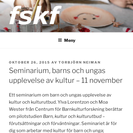
Hoppa
till
innehåll
FSKF
Föreningen Storstockholms kultur- och fritidschefer
Meny
PUBLICERAT
OKTOBER 26, 2015
AV
TORBJÖRN NEIMAN
Seminarium, barns och ungas
upplevelse av kultur – 11 november
Ett seminarium om barn och ungas upplevelse av
kultur och kulturutbud. Ylva Lorentzon och Moa
Wester från Centrum för Barnkulturforskning berättar
om pilotstudien
Barn, kultur och kulturutbud –
förutsättningar och förväntningar
. Seminariet är för
dig som arbetar med kultur för barn och unga;