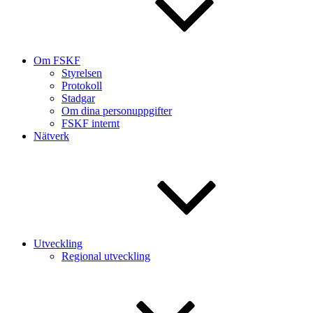
Om FSKF
Styrelsen
Protokoll
Stadgar
Om dina personuppgifter
FSKF internt
Nätverk
Utveckling
Regional utveckling