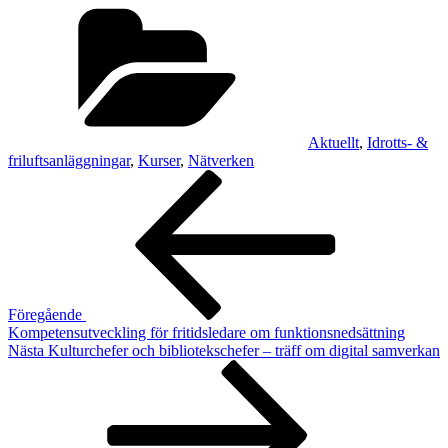
Kategorier
Aktuellt
,
Idrotts- &
friluftsanläggningar
,
Kurser
,
Nätverken
Inläggsnavigering
Föregående
inlägg
Föregående
Kompetensutveckling för fritidsledare om funktionsnedsättning
Nästa
Nästa
Kulturchefer och bibliotekschefer – träff om digital samverkan
inlägg