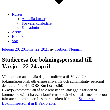
Kurser
Aktuella kurser
För våra kursledare
Kursadmin
Arkiv
Kontakt
Sök
Publicerat
februari 20, 2015
maj 22, 2021
av
Torbjörn Neiman
Studieresa för bokningspersonal till
Växjö – 22-24 april
Välkommen att anmäla dig till studieresa till Växjö för
bokningspersonal, uthyrningsansvariga och administrativ personal
den 22-24/4 2015.
OBS Kort svarstid!
I Växjö kommer vi att få se Arenastaden, anläggningar och vi
kommer också att ha egen konferenstid där vi samtalar med kollegor
från andra kommuner. Läs mer i länken här intill:
Studieresa
Bokningspersonal m fl Växjö-april