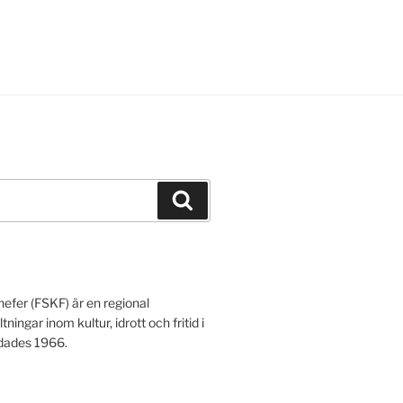
Sök
hefer (FSKF) är en regional
gar inom kultur, idrott och fritid i
ldades 1966.