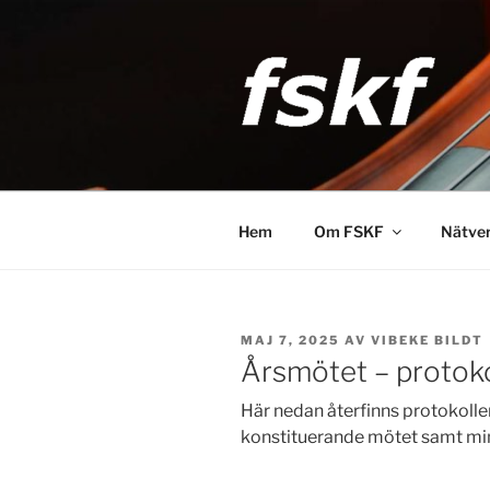
Hoppa
till
innehåll
FSKF
Föreningen Storstockholms kult
Hem
Om FSKF
Nätve
PUBLICERAT
MAJ 7, 2025
AV
VIBEKE BILDT
Årsmötet – protoko
Här nedan återfinns protokolle
konstituerande mötet samt mi