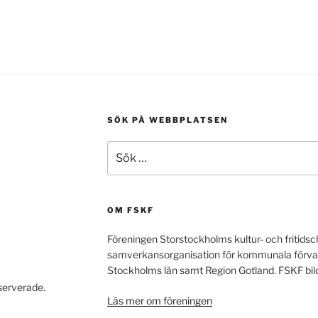
SÖK PÅ WEBBPLATSEN
Sök
efter:
OM FSKF
Föreningen Storstockholms kultur- och fritidsc
samverkansorganisation för kommunala förvaltnin
Stockholms län samt Region Gotland. FSKF bi
eserverade.
Läs mer om föreningen