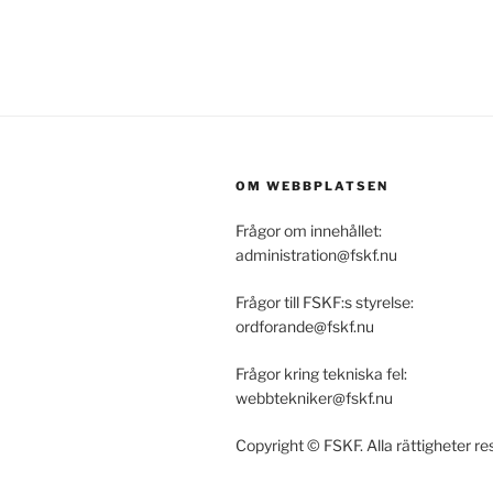
OM WEBBPLATSEN
Frågor om innehållet:
administration@fskf.nu
Frågor till FSKF:s styrelse:
ordforande@fskf.nu
Frågor kring tekniska fel:
webbtekniker@fskf.nu
Copyright © FSKF. Alla rättigheter r