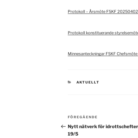
Protokoll – Årsmöte FSKF 20250402
Protokoll konstituerande styrelsem
Minnesanteckningar FSKF Chefsmöt
KATEGORIER
AKTUELLT
Inläggsnavigering
Föregående
FÖREGÅENDE
inlägg
Nytt nätverk för idrottschefter
19/5