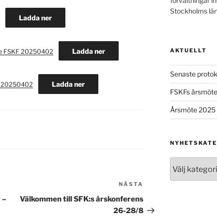
förvaltningar ino
Stockholms län
Ladda ner
Ladda ner
AKTUELLT
öte FSKF 20250402
Senaste protok
Ladda ner
e 20250402
FSKFs årsmöt
Årsmöte 2025
NYHETSKATE
Nyhetskategor
NÄSTA
Nästa
inlägg
 –
Välkommen till SFK:s årskonferens
26-28/8