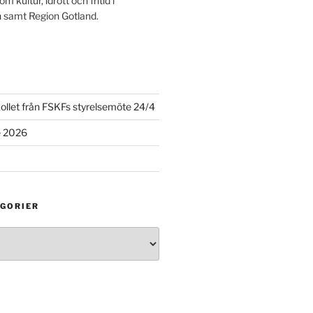
m kultur, idrott och fritid i
 samt Region Gotland.
ollet från FSKFs styrelsemöte 24/4
e 2026
GORIER
ier