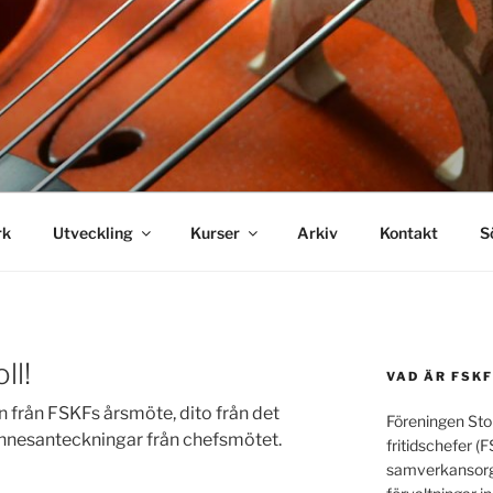
ur- och fritidschefer
rk
Utveckling
Kurser
Arkiv
Kontakt
S
ll!
VAD ÄR FSKF
n från FSKFs årsmöte, dito från det
Föreningen Sto
nnesanteckningar från chefsmötet.
fritidschefer (F
samverkansorg