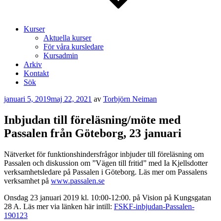
Kurser
Aktuella kurser
För våra kursledare
Kursadmin
Arkiv
Kontakt
Sök
Publicerat
januari 5, 2019
maj 22, 2021
av
Torbjörn Neiman
Inbjudan till föreläsning/möte med
Passalen från Göteborg, 23 januari
Nätverket för funktionshindersfrågor inbjuder till föreläsning om
Passalen och diskussion om ”Vägen till fritid” med Ia Kjellsdotter
verksamhetsledare på Passalen i Göteborg. Läs mer om Passalens
verksamhet på
www.passalen.se
Onsdag 23 januari 2019 kl. 10:00-12:00. på Vision på Kungsgatan
28 A. Läs mer via länken här intill:
FSKF-inbjudan-Passalen-
190123