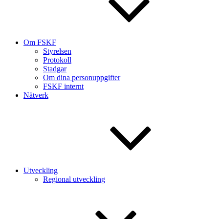
Om FSKF
Styrelsen
Protokoll
Stadgar
Om dina personuppgifter
FSKF internt
Nätverk
Utveckling
Regional utveckling