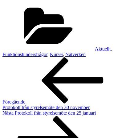
Kategorier
Aktuellt
,
Funktionshindersfrågor
,
Kurser
,
Nätverken
Inläggsnavigering
Föregående
inlägg
Föregående
Protokoll från styrelsemöte den 30 november
Nästa
Nästa
Protokoll från styrelsemöte den 25 januari
inlägg