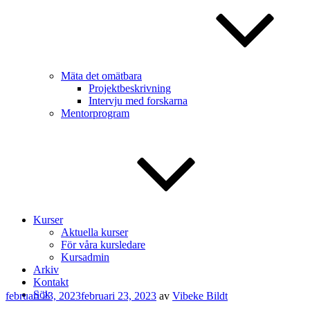
Mäta det omätbara
Projektbeskrivning
Intervju med forskarna
Mentorprogram
Kurser
Aktuella kurser
För våra kursledare
Kursadmin
Arkiv
Kontakt
Sök
Publicerat
februari 23, 2023
februari 23, 2023
av
Vibeke Bildt