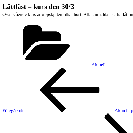
Lättläst – kurs den 30/3
Ovanstående kurs är uppskjuten tills i höst. Alla anmälda ska ha fått 
Kategorier
Aktuellt
Inläggsnavigering
Föregående
inlägg
Föregående
Aktuellt 
Nästa
inlägg