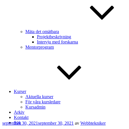
Mäta det omätbara
Projektbeskrivning
Intervju med forskarna
Mentorprogram
Kurser
Aktuella kurser
För våra kursledare
Kursadmin
Arkiv
Kontakt
Sök
Publicerat
september 30, 2021
september 30, 2021
av
Webbtekniker