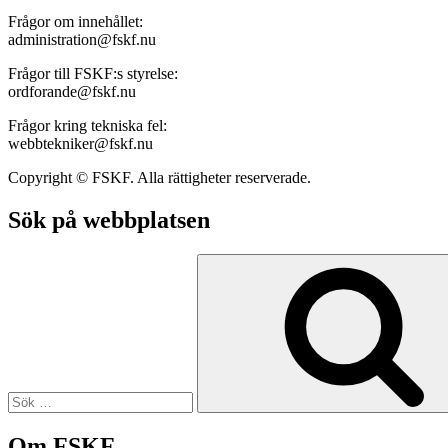
Frågor om innehållet:
administration@fskf.nu
Frågor till FSKF:s styrelse:
ordforande@fskf.nu
Frågor kring tekniska fel:
webbtekniker@fskf.nu
Copyright © FSKF. Alla rättigheter reserverade.
Sök på webbplatsen
Sök
efter:
Om FSKF