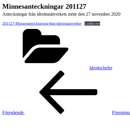
Minnesanteckningar 201127
Anteckningar från idrottsnätverkets möte den 27 november 2020
201127-Minnesanteckningar-fran-idrottsnatverket
Ladda ner
Kategorier
Idrottschefer
Inläggsnavigering
Föregående
inlägg
Föregående
Föreninga
Nästa
inlägg