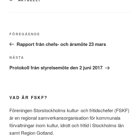
Inläggsnavigering
Föregående
FÖREGÅENDE
inlägg
Rapport från chefs- och årsmöte 23 mars
Nästa
NÄSTA
inlägg
Protokoll från styrelsemöte den 2 juni 2017
VAD ÄR FSKF?
Föreningen Storstockholms kultur- och fritidschefer (FSKF)
är en regional samverkansorganisation för kommunala
förvaltningar inom kultur, idrott och fritid i Stockholms län
samt Region Gotland.