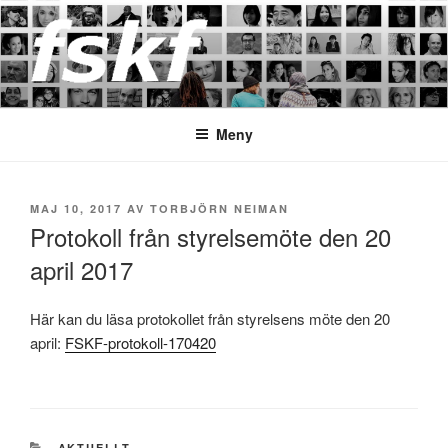
Hoppa
till
innehåll
FSKF
Föreningen Storstockholms kultur- och fritidschefer
Meny
PUBLICERAT
MAJ 10, 2017
AV
TORBJÖRN NEIMAN
Protokoll från styrelsemöte den 20
april 2017
Här kan du läsa protokollet från styrelsens möte den 20
april:
FSKF-protokoll-170420
KATEGORIER
AKTUELLT