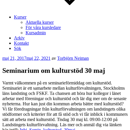
Kurser
Aktuella kurser
För våra kursledare
Kursadmin
Arkiv
Kontakt
Sök
Publicerat
maj 21, 2017
maj 22, 2021
av
Torbjörn Neiman
Seminarium om kulturstöd 30 maj
Varmt välkommen på en seminarieförmiddag om kulturstöd.
Seminariet är ett samarbete mellan kulturförvaltningen, Stockholms
läns landsting och FSKF. Ta chansen att höra hur kollegor i länet
arbetar med föreningar och kulturstöd och lär dig mer om de senaste
nyheterna. Hur kan just din kommun arbeta bättre med kulturstöd?
Vi får föredragningar från kulturförvaltningen om landstingets olika
stödformer och kriterier för att få stöd och vi får inblick i kommuners
sätt att arbeta med kulturstöd. Tisdag 30 maj kl. 09:00-12:00 på
Landstingets kulturförvaltning. Läs mer och anmäl dig via länken
här intill:
Inbj_Semin_kulturstod_30maj