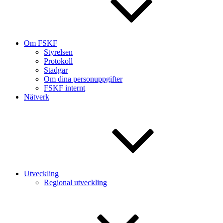
Om FSKF
Styrelsen
Protokoll
Stadgar
Om dina personuppgifter
FSKF internt
Nätverk
Utveckling
Regional utveckling