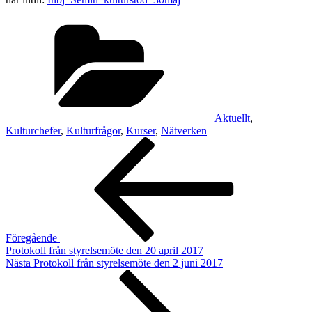
Kategorier
Aktuellt
,
Kulturchefer
,
Kulturfrågor
,
Kurser
,
Nätverken
Inläggsnavigering
Föregående
inlägg
Föregående
Protokoll från styrelsemöte den 20 april 2017
Nästa
Nästa
Protokoll från styrelsemöte den 2 juni 2017
inlägg