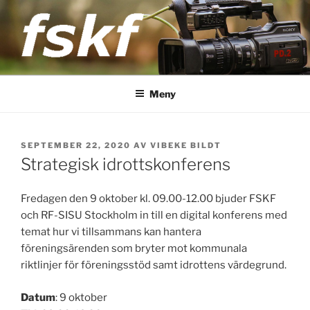
Hoppa
till
innehåll
FSKF
Föreningen Storstockholms kultur- och fritidschefer
Meny
PUBLICERAT
SEPTEMBER 22, 2020
AV
VIBEKE BILDT
Strategisk idrottskonferens
Fredagen den 9 oktober kl. 09.00-12.00 bjuder FSKF
och RF-SISU Stockholm in till en digital konferens med
temat hur vi tillsammans kan hantera
föreningsärenden som bryter mot kommunala
riktlinjer för föreningsstöd samt idrottens värdegrund.
Datum
: 9 oktober