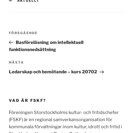
KATEGORIER
AKTUELLT
Inläggsnavigering
Föregående
FÖREGÅENDE
inlägg
Basföreläsning om intellektuell
funktionsnedsättning
Nästa
NÄSTA
inlägg
Ledarskap och bemötande – kurs 20702
VAD ÄR FSKF?
Föreningen Storstockholms kultur- och fritidschefer
(FSKF) är en regional samverkansorganisation för
kommunala förvaltningar inom kultur, idrott och fritid i