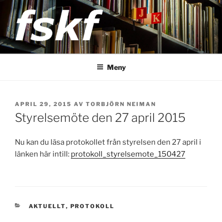
Hoppa
till
innehåll
FSKF
Föreningen Storstockholms kultur- och fritidschefer
Meny
PUBLICERAT
APRIL 29, 2015
AV
TORBJÖRN NEIMAN
Styrelsemöte den 27 april 2015
Nu kan du läsa protokollet från styrelsen den 27 april i
länken här intill:
protokoll_styrelsemote_150427
KATEGORIER
AKTUELLT
,
PROTOKOLL