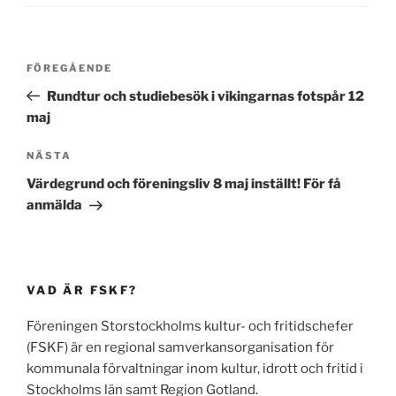
Inläggsnavigering
Föregående
FÖREGÅENDE
inlägg
Rundtur och studiebesök i vikingarnas fotspår 12
maj
Nästa
NÄSTA
inlägg
Värdegrund och föreningsliv 8 maj inställt! För få
anmälda
VAD ÄR FSKF?
Föreningen Storstockholms kultur- och fritidschefer
(FSKF) är en regional samverkansorganisation för
kommunala förvaltningar inom kultur, idrott och fritid i
Stockholms län samt Region Gotland.