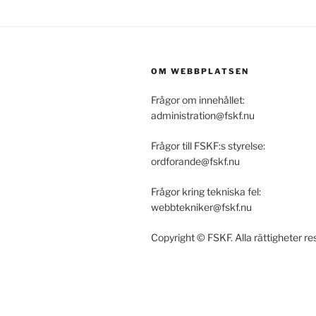
OM WEBBPLATSEN
Frågor om innehållet:
administration@fskf.nu
Frågor till FSKF:s styrelse:
ordforande@fskf.nu
Frågor kring tekniska fel:
webbtekniker@fskf.nu
Copyright © FSKF. Alla rättigheter r