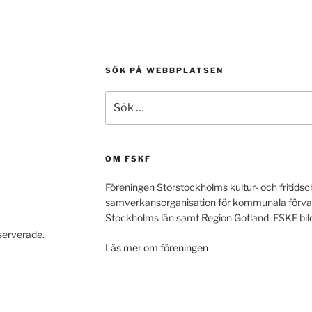
SÖK PÅ WEBBPLATSEN
Sök
efter:
OM FSKF
Föreningen Storstockholms kultur- och fritidsc
samverkansorganisation för kommunala förvaltnin
Stockholms län samt Region Gotland. FSKF bi
eserverade.
Läs mer om föreningen