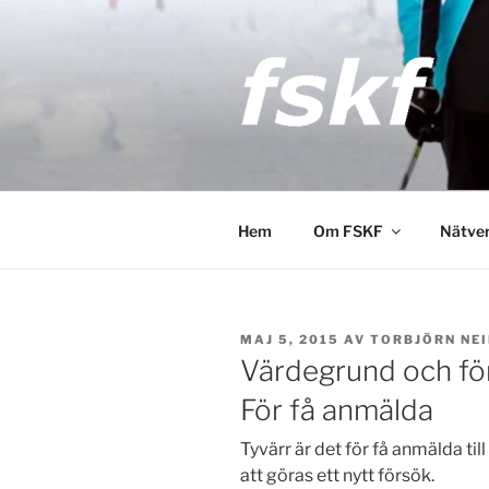
Hoppa
till
innehåll
FSKF
Föreningen Storstockholms kult
Hem
Om FSKF
Nätve
PUBLICERAT
MAJ 5, 2015
AV
TORBJÖRN NE
Värdegrund och före
För få anmälda
Tyvärr är det för få anmälda ti
att göras ett nytt försök.