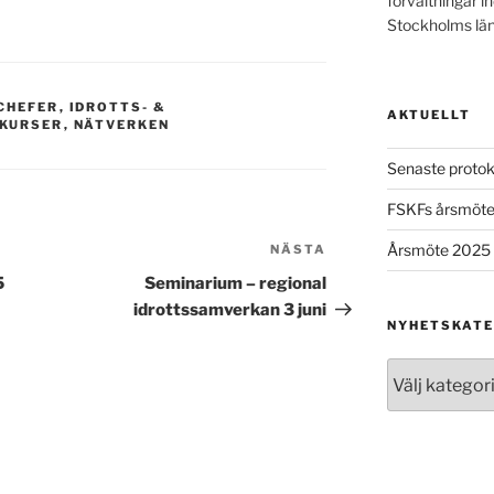
förvaltningar ino
Stockholms län
CHEFER
,
IDROTTS- &
AKTUELLT
KURSER
,
NÄTVERKEN
Senaste protok
FSKFs årsmöt
Årsmöte 2025
NÄSTA
Nästa
inlägg
5
Seminarium – regional
idrottssamverkan 3 juni
NYHETSKATE
Nyhetskategor