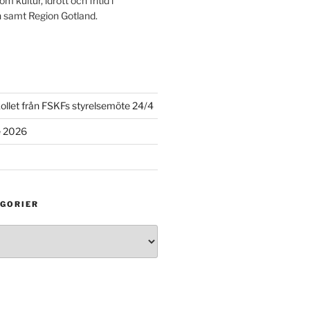
m kultur, idrott och fritid i
 samt Region Gotland.
ollet från FSKFs styrelsemöte 24/4
e 2026
GORIER
ier