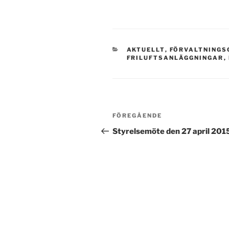
KATEGORIER
AKTUELLT
,
FÖRVALTNINGS
FRILUFTSANLÄGGNINGAR
,
Inläggsnavigering
Föregående
FÖREGÅENDE
inlägg
Styrelsemöte den 27 april 201