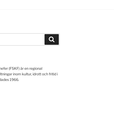
Sök
hefer (FSKF) är en regional
gar inom kultur, idrott och fritid i
ldades 1966.