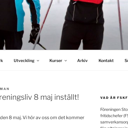
ur- och fritidschefer
rk
Utveckling
Kurser
Arkiv
Kontakt
S
IMAN
ningsliv 8 maj inställt!
VAD ÄR FSKF
Föreningen Sto
fritidschefer (F
ll den 8 maj. Vi hör av oss om det kommer
samverkansorg