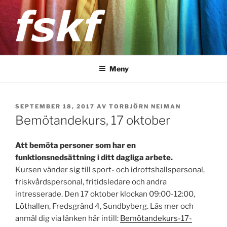
Hoppa
till
innehåll
FSKF
Föreningen Storstockholms kultur- och fritidschefer
Meny
PUBLICERAT
SEPTEMBER 18, 2017
AV
TORBJÖRN NEIMAN
Bemötandekurs, 17 oktober
Att bemöta personer som har en
funktionsnedsättning i ditt dagliga arbete.
Kursen vänder sig till sport- och idrottshallspersonal,
friskvårdspersonal, fritidsledare och andra
intresserade. Den 17 oktober klockan 09:00-12:00,
Löthallen, Fredsgränd 4, Sundbyberg. Läs mer och
anmäl dig via länken här intill:
Bemötandekurs-17-