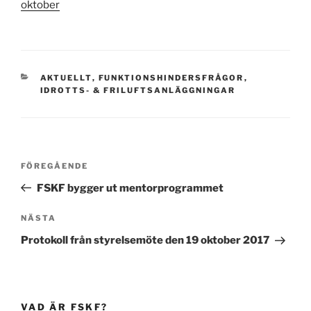
oktober
KATEGORIER
AKTUELLT
,
FUNKTIONSHINDERSFRÅGOR
,
IDROTTS- & FRILUFTSANLÄGGNINGAR
Inläggsnavigering
Föregående
FÖREGÅENDE
inlägg
FSKF bygger ut mentorprogrammet
Nästa
NÄSTA
inlägg
Protokoll från styrelsemöte den 19 oktober 2017
VAD ÄR FSKF?