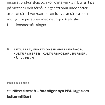
inspiration, kunskap och konkreta verktyg. Du får tips
på metoder och förhållningssätt som underlättar i
arbetet så att verksamheten fungerar så bra som
möjligt för personer med neuropsykiatriska
funktionsnedsättningar.
KATEGORIER
AKTUELLT
,
FUNKTIONSHINDERSFRÅGOR
,
KULTURCHEFER
,
KULTURSKOLOR
,
KURSER
,
NÄTVERKEN
Inläggsnavigering
Föregående
FÖREGÅENDE
inlägg
Nätverksträff – Vad säger nya PBL-lagen om
kulturmiljöer?