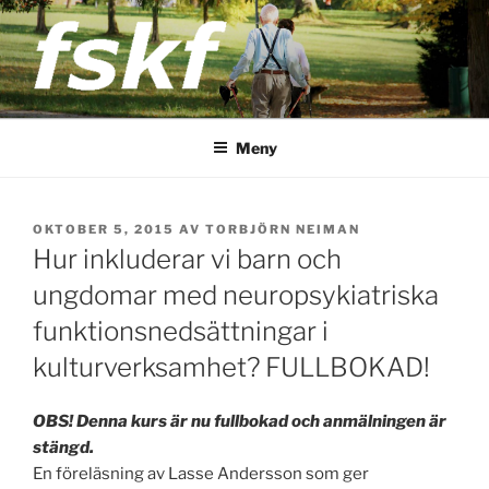
Hoppa
till
innehåll
FSKF
Föreningen Storstockholms kultur- och fritidschefer
Meny
PUBLICERAT
OKTOBER 5, 2015
AV
TORBJÖRN NEIMAN
Hur inkluderar vi barn och
ungdomar med neuropsykiatriska
funktionsnedsättningar i
kulturverksamhet? FULLBOKAD!
OBS! Denna kurs är nu fullbokad och anmälningen är
stängd.
En föreläsning av Lasse Andersson som ger