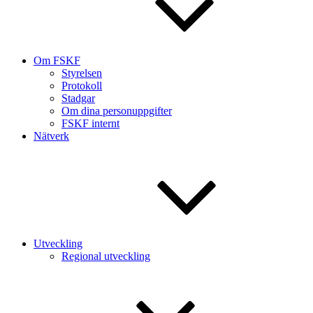
Om FSKF
Styrelsen
Protokoll
Stadgar
Om dina personuppgifter
FSKF internt
Nätverk
Utveckling
Regional utveckling