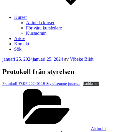
Kurser
Aktuella kurser
För våra kursledare
Kursadmin
Arkiv
Kontakt
Sök
Publicerat
januari 25, 2024
januari 25, 2024
av
Vibeke Bildt
Protokoll från styrelsen
Protokoll-FSKF-20240119-Styrelsemote-justerat
Ladda ner
Kategorier
Aktuellt