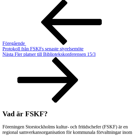
Inläggsnavigering
Föregående
inlägg
Föregående
Protokoll från FSKFs senaste styrelsemöte
Nästa
Nästa
Fler platser till Bibliotekskonferensen 15/3
inlägg
Vad är FSKF?
Föreningen Storstockholms kultur- och fritidschefer (FSKF) är en
regional samverkansorganisation för kommunala förvaltningar inom